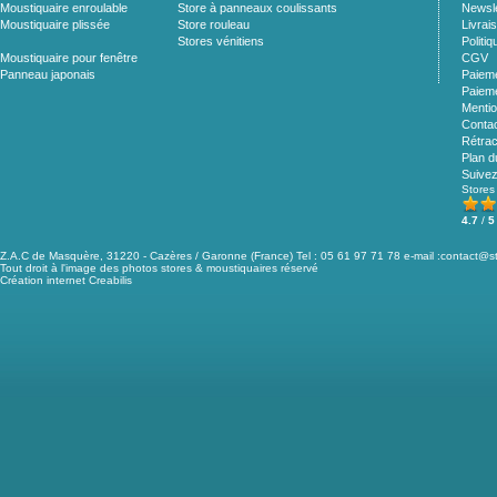
Moustiquaire enroulable
Store à panneaux coulissants
Newsle
Moustiquaire plissée
Store rouleau
Livrai
Stores vénitiens
Politiq
Moustiquaire pour fenêtre
CGV
Panneau japonais
Paieme
Paieme
Mentio
Conta
Rétrac
Plan d
Suive
Stores
4.7
/
5
Z.A.C de Masquère, 31220 - Cazères / Garonne (France) Tel : 05 61 97 71 78 e-mail :
contact@st
Tout droit à l'image des photos stores & moustiquaires réservé
Création internet Creabilis