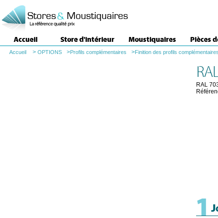
Accueil
Store d'intérieur
Moustiquaires
Pièces 
>
>
>
Accueil
OPTIONS
Profils complémentaires
Finition des profils complémentaire
RAL
RAL 70
Référen
1
J