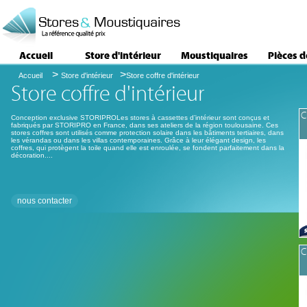
Accueil
Store d'intérieur
Moustiquaires
Pièces 
>
>
Accueil
Store d'intérieur
Store coffre d'intérieur
Store coffre d'intérieur
C
Conception exclusive STORIPROLes stores à cassettes d’intérieur sont conçus et
fabriqués par STORIPRO en France, dans ses ateliers de la région toulousaine. Ces
stores coffres sont utilisés comme protection solaire dans les bâtiments tertiaires, dans
les vérandas ou dans les villas contemporaines. Grâce à leur élégant design, les
coffres, qui protègent la toile quand elle est enroulée, se fondent parfaitement dans la
décoration....
nous contacter
C