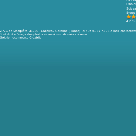
Plan d
Suive
Stores
4.7
/
5
Z.A.C de Masquère, 31220 - Cazères / Garonne (France) Tel : 05 61 97 71 78 e-mail :
contact@st
Tout droit à l'image des photos stores & moustiquaires réservé
Solution ecommerce Creabilis