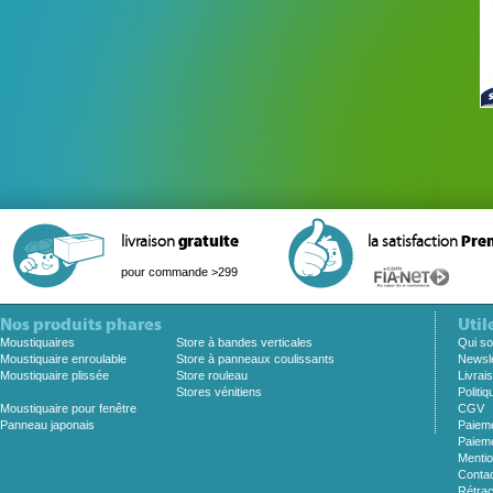
livraison
gratuite
la satisfaction
Pre
pour commande >299
Nos produits phares
Util
Moustiquaires
Store à bandes verticales
Qui s
Moustiquaire enroulable
Store à panneaux coulissants
Newsle
Moustiquaire plissée
Store rouleau
Livrai
Stores vénitiens
Politiq
Moustiquaire pour fenêtre
CGV
Panneau japonais
Paieme
Paieme
Mentio
Conta
Rétrac