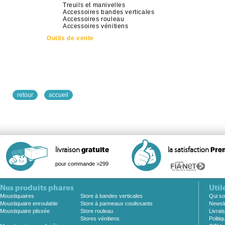
Treuils et manivelles
Accessoires bandes verticales
Accessoires rouleau
Accessoires vénitiens
Outils de vente
retour
accueil
livraison
gratuite
la satisfaction
Pre
pour commande >299
Nos produits phares
Util
Moustiquaires
Store à bandes verticales
Qui s
Moustiquaire enroulable
Store à panneaux coulissants
Newsle
Moustiquaire plissée
Store rouleau
Livrai
Stores vénitiens
Politiq