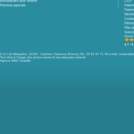
Moustiquaire pour fenêtre
CGV
Panneau japonais
Paieme
Paieme
Mentio
Conta
Rétrac
Plan d
Suive
Stores
4.7
/
5
Z.A.C de Masquère, 31220 - Cazères / Garonne (France) Tel : 05 61 97 71 78 e-mail :
contact@st
Tout droit à l'image des photos stores & moustiquaires réservé
Agence Web Creabilis