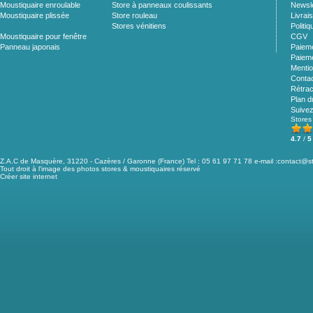
Moustiquaire enroulable
Store à panneaux coulissants
Newsle
Moustiquaire plissée
Store rouleau
Livrai
Stores vénitiens
Politiq
Moustiquaire pour fenêtre
CGV
Panneau japonais
Paieme
Paieme
Mentio
Conta
Rétrac
Plan d
Suive
Stores
4.7
/
5
Z.A.C de Masquère, 31220 - Cazères / Garonne (France) Tel : 05 61 97 71 78 e-mail :
contact@st
Tout droit à l'image des photos stores & moustiquaires réservé
Créer site internet