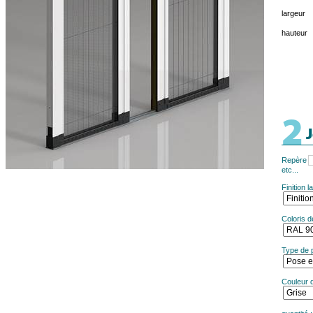
largeur
hauteur
2
J
Repère
etc...
Finition 
Coloris d
Type de 
Couleur d