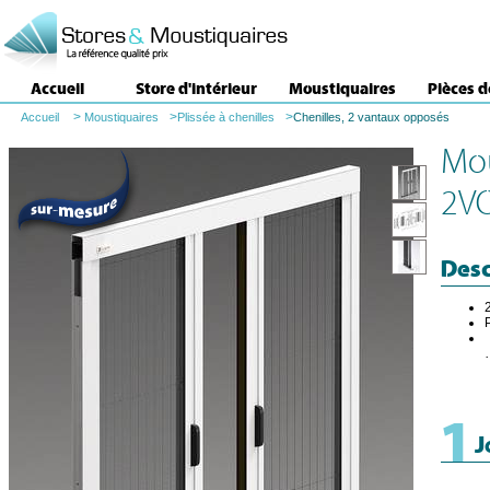
Accueil
Store d'intérieur
Moustiquaires
Pièces 
>
>
>
Accueil
Moustiquaires
Plissée à chenilles
Chenilles, 2 vantaux opposés
Mou
2V
Desc
1
J