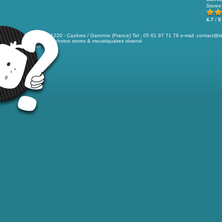
Stores
4.7
/
5
Z.A.C de Masquère, 31220 - Cazères / Garonne (France) Tel : 05 61 97 71 78 e-mail :
contact@st
Tout droit à l'image des photos stores & moustiquaires réservé
Créer site internet